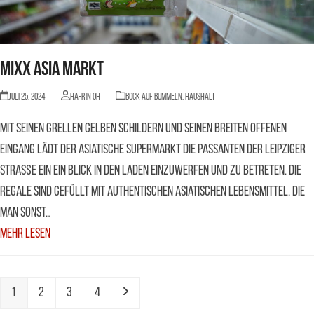
Mixx Asia Markt
Juli 25, 2024
Ha-Rin Oh
BOCK AUF BUMMELN
,
Haushalt
Mit seinen grellen gelben Schildern und seinen breiten offenen
Eingang lädt der asiatische Supermarkt die Passanten der Leipziger
Straße ein ein Blick in den Laden einzuwerfen und zu betreten. Die
Regale sind gefüllt mit authentischen asiatischen Lebensmittel, die
man sonst…
Mehr Lesen
Seite
Seite
Seite
Seite
Vorwärts
1
2
3
4