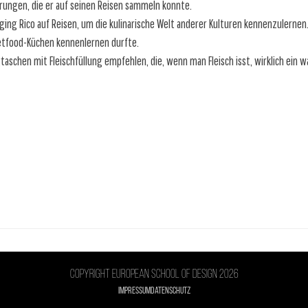
hrungen, die er auf seinen Reisen sammeln konnte.
ng Rico auf Reisen, um die kulinarische Welt anderer Kulturen kennenzulernen. B
etfood-Küchen kennenlernen durfte.
aschen mit Fleischfüllung empfehlen, die, wenn man Fleisch isst, wirklich ein
Copyright European school of design 2026
Impressum
Datenschutz