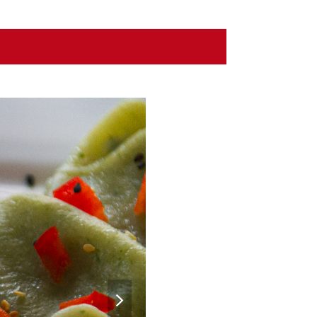
next
slide