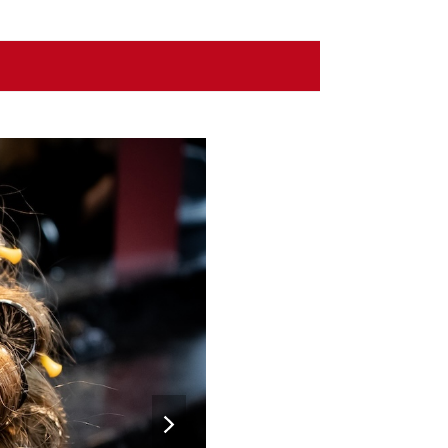
next
slide