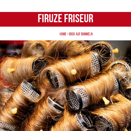
Firuze Friseur
CK AUF SCHLEMMEN
BOCK AUF LEUTE
NOCH BOCKENHEIM?
Home
>
BOCK AUF BUMMELN