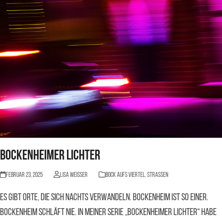
Bockenheimer Lichter
Februar 23, 2025
Lisa Weisser
BOCK AUFS VIERTEL
,
Straßen
Es gibt Orte, die sich nachts verwandeln. Bockenheim ist so einer.
Bockenheim schläft nie. In meiner Serie „Bockenheimer Lichter“ habe