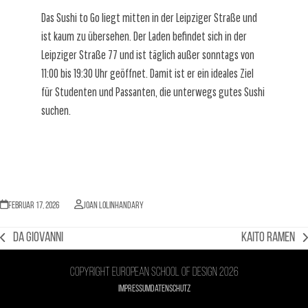
Das Sushi to Go liegt mitten in der Leipziger Straße und
ist kaum zu übersehen. Der Laden befindet sich in der
Leipziger Straße 77 und ist täglich außer sonntags von
11:00 bis 19:30 Uhr geöffnet. Damit ist er ein ideales Ziel
für Studenten und Passanten, die unterwegs gutes Sushi
suchen.
Februar 17, 2026
Joan Lolinhandary
Da Giovanni
Kaito Ramen
vorheriger
Nächster
Beitrag:
Beitrag:
Copyright European school of design 2026
Impressum
Datenschutz