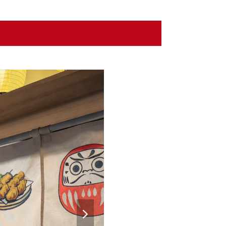
next
slide