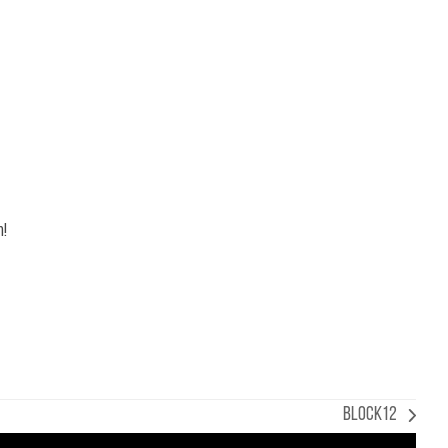
n!
Block12
Nächster