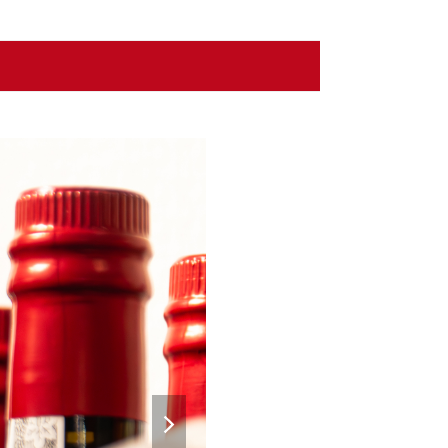
next
slide