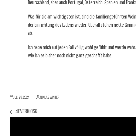
Deutschland, aber auch Portugal, Österreich, Spanien und Frankr
Was für sie am wichtigsten ist, sind die familiengeführten Wein
der Einrichtung des Ladens wieder. Überall stehen nette Gimmic
ab.
Ich habe mich auf jeden Fall völlig wohl gefühlt und werde wah
wie ich es bisher noch nicht ganz geschafft habe.
Juli 25, 2024
Niklas Winter
4everkiosk
vorheriger
Beitrag: