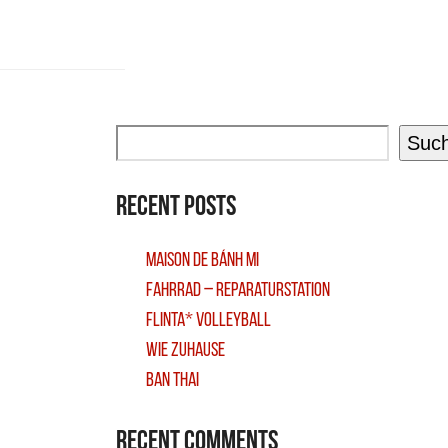
Suc
Recent Posts
Maison De Bánh Mi
Fahrrad – Reparaturstation
FLINTA* Volleyball
Wie Zuhause
Ban Thai
Recent Comments