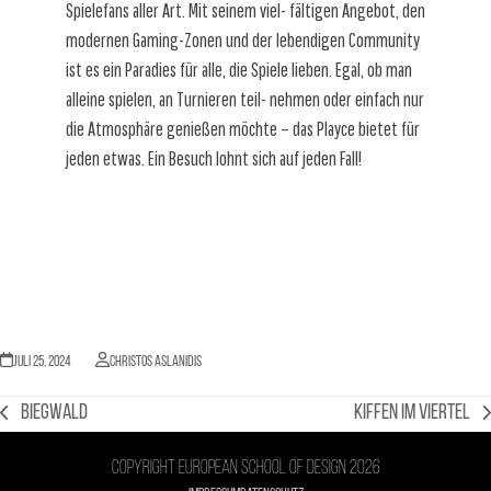
Spielefans aller Art. Mit seinem viel- fältigen Angebot, den
modernen Gaming-Zonen und der lebendigen Community
ist es ein Paradies für alle, die Spiele lieben. Egal, ob man
alleine spielen, an Turnieren teil- nehmen oder einfach nur
die Atmosphäre genießen möchte – das Playce bietet für
jeden etwas. Ein Besuch lohnt sich auf jeden Fall!
Juli 25, 2024
Christos Aslanidis
Biegwald
Kiffen im Viertel
vorheriger
Nächster
Beitrag:
Beitrag:
Copyright European school of design 2026