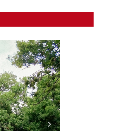
next
slide