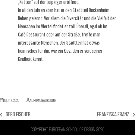
„Ketten“ auf der Leipziger eröffnet.
In all den Jahren aber hat er den Stadtteil Bockenheim
lieben gelernt. Vor allem die Diversität und die Vielfalt der
Menschen im Viertel findet er toll. Überall, egal ob im
Café,Restaurant oder auf der Straße, treffe man
interessante Menschen. Der Stadtteil hat etwas
heimisches für ihn, wie ein Kiez, den er seit seiner
Kindheit kennt.
Juli 17, 2023
Nijhuma Nasiruddin
Gerd Fischer
Franziska Franz
vorheriger
Nächster
Beitrag:
Beitrag:
Copyright European school of design 2026