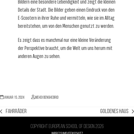
Bildern eine besondere Lebendigkeit und zeigt die kleinen
Details der Stadt. Die Bilder geben einen Eindruck von den
E-Scootern in ihrer Ruhe und vermitteln, wie sie im Alltag
bereitstehen, um von den Menschen genutzt zu werden.
Es zeigt dass es manchmal nur eine kleine Veränderung
der Perspektive braucht, um die Welt um uns herum mit
anderen Augen zu sehen.
Januar 15, 2024
Mehdi Benghebrid
Fahrräder
GOLDENES HAUS
vorheriger
Nächster
Beitrag:
Beitrag:
Copyright European school of design 2026
Impressum
Datenschutz