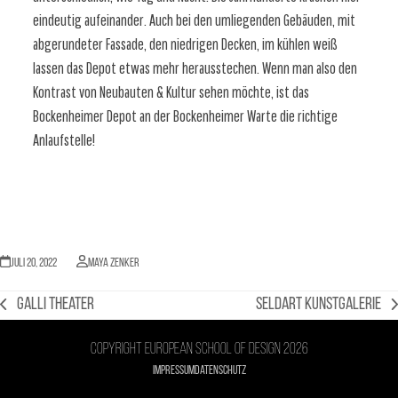
eindeutig aufeinander. Auch bei den umliegenden Gebäuden, mit
abgerundeter Fassade, den niedrigen Decken, im kühlen weiß
lassen das Depot etwas mehr herausstechen. Wenn man also den
Kontrast von Neubauten & Kultur sehen möchte, ist das
Bockenheimer Depot an der Bockenheimer Warte die richtige
Anlaufstelle!
Juli 20, 2022
Maya Zenker
Galli Theater
Seldart Kunstgalerie
vorheriger
Nächster
Beitrag:
Beitrag:
Copyright European school of design 2026
Impressum
Datenschutz